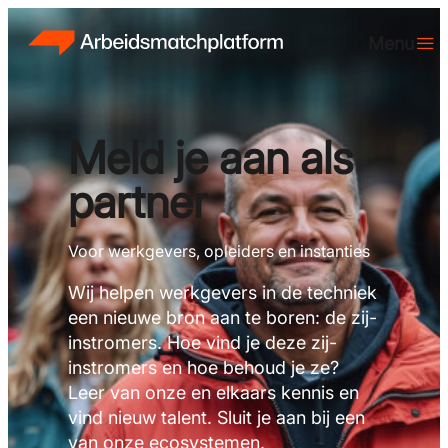
Meld je aan als
partner
Voor werkgevers, opleiders en instanties
Wij helpen werkgevers in de techniek
een nieuwe bron aan te boren: de zij-
instromers. Hoe vind je deze zij-
instromers en hoe behoud je ze?
Leer van onze en elkaars kennis en
vind nieuw talent. Sluit je aan bij een
van onze ecosystemen.