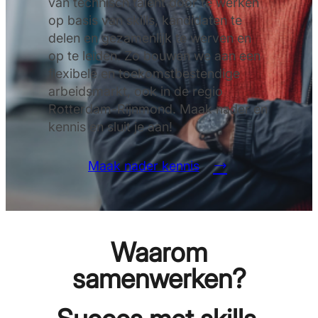
van technisch talent door te werken
op basis van skills, kandidaten te
delen en gezamenlijk te werven en
op te leiden. Zo bouwen we aan een
flexibele en toekomstbestendige
arbeidsmarkt, ook in de regio
Rotterdam-Rijnmond. Maak nader en
kennis en sluit je aan!
Maak nader kennis
Waarom
samenwerken?