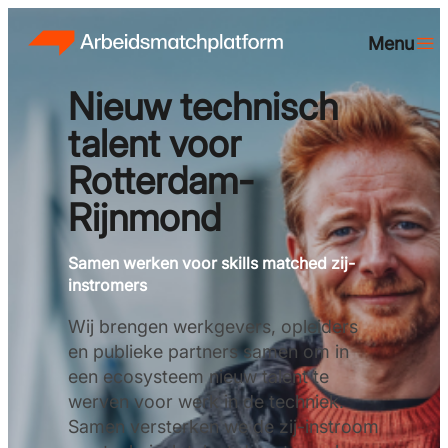
Nieuw technisch
talent voor
Rotterdam-
Rijnmond
Samen werken voor skills matched zij-
instromers
Wij brengen werkgevers, opleiders
en publieke partners samen om in
een ecosysteem nieuw talent te
werven voor werk in de techniek.
Samen versterken we de zij-instroom