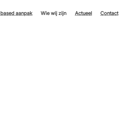
s based aanpak
Wie wij zijn
Actueel
Contact