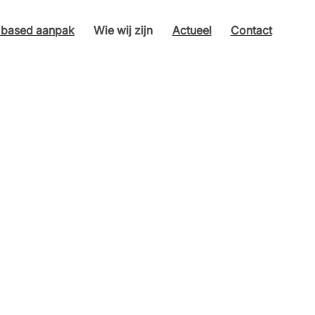
s based aanpak
Wie wij zijn
Actueel
Contact